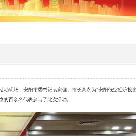
。活动现场，安阳市委书记袁家健、市长高永为“安阳低空经济投
位的百余名代表参与了此次活动。