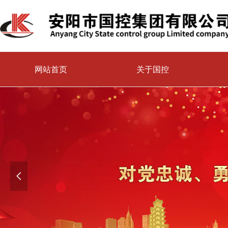
网站首页
关于国控
넳