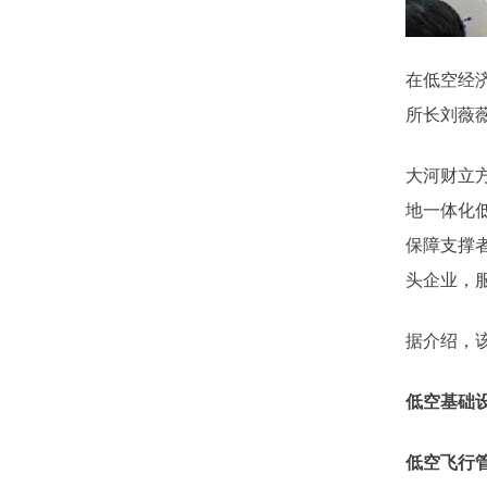
在低空经
所长刘薇
大河财立
地一体化
保障支撑
头企业，
据介绍，
低空基础
低空飞行