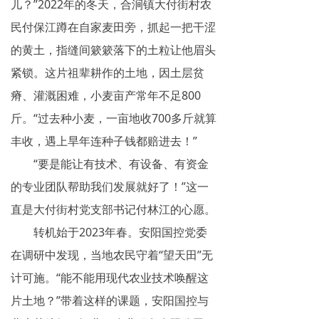
儿？”2022年的冬天，合涧镇大付街村农
民付保江蹲在自家麦田旁，抓起一把干涩
的黄土，指缝间簌簌落下的土粒让他眉头
紧锁。这片祖辈耕作的土地，因土层贫
瘠、灌溉困难，小麦亩产常年不足800
斤。“过去种小麦，一亩地收700多斤就算
丰收，遇上旱年连种子钱都赔进去！”
“要是能让有技术、有设备、有资金
的专业团队帮助我们发展就好了！”这一
直是大付街村党支部书记付林江的心愿。
转机始于2023年春。安阳国控党委
在调研中发现，当地农民守着“望天田”无
计可施。“能不能用现代农业技术唤醒这
片土地？”带着这样的课题，安阳国控与