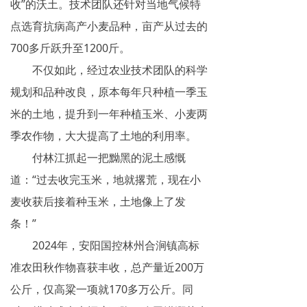
收”的沃土。技术团队还针对当地气候特
点选育抗病高产小麦品种，亩产从过去的
700多斤跃升至1200斤。
不仅如此，经过农业技术团队的科学
规划和品种改良，原本每年只种植一季玉
米的土地，提升到一年种植玉米、小麦两
季农作物，大大提高了土地的利用率。
付林江抓起一把黝黑的泥土感慨
道：“过去收完玉米，地就撂荒，现在小
麦收获后接着种玉米，土地像上了发
条！”
2024年，安阳国控林州合涧镇高标
准农田秋作物喜获丰收，总产量近200万
公斤，仅高粱一项就170多万公斤。同