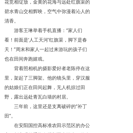
花竞相绽放，金黄的花海与远处红旗渠的
碧水青山交相辉映，空气中弥漫着沁人的
清香。
游客王琳举着手机直播：“家人们
看！前面是‘人工天河’红旗渠，脚下是春
天！”周末和家人一起过来游玩的孩子们
也在田间奔跑嬉戏。
背着照相机的摄影爱好者老陈停在这
里，架起了三脚架。他的镜头里，穿汉服
的姑娘们正在田间起舞，无人机掠过田
野，露出远处青瓦白墙的村居。
三年前，这里还是支离破碎的“补丁
田”。
在安阳国控高标准农田示范区的办公