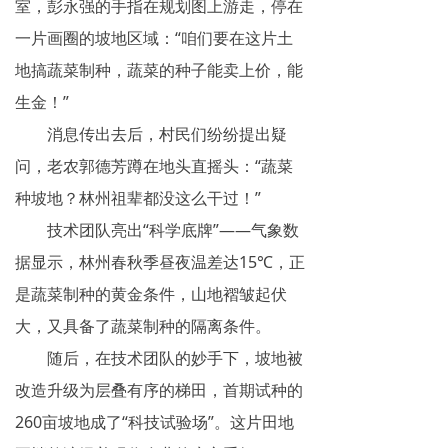
室，彭永强的手指在规划图上游走，停在
一片画圈的坡地区域：“咱们要在这片土
地搞蔬菜制种，蔬菜的种子能卖上价，能
生金！”
消息传出去后，村民们纷纷提出疑
问，老农郭德芳蹲在地头直摇头：“蔬菜
种坡地？林州祖辈都没这么干过！”
技术团队亮出“科学底牌”——气象数
据显示，林州春秋季昼夜温差达15℃，正
是蔬菜制种的黄金条件，山地褶皱起伏
大，又具备了蔬菜制种的隔离条件。
随后，在技术团队的妙手下，坡地被
改造升级为层叠有序的梯田，首期试种的
260亩坡地成了“科技试验场”。这片田地