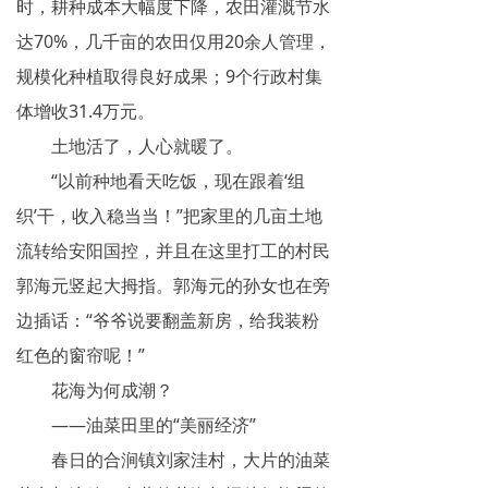
时，耕种成本大幅度下降，农田灌溉节水
达70%，几千亩的农田仅用20余人管理，
规模化种植取得良好成果；9个行政村集
体增收31.4万元。
土地活了，人心就暖了。
“以前种地看天吃饭，现在跟着‘组
织’干，收入稳当当！”把家里的几亩土地
流转给安阳国控，并且在这里打工的村民
郭海元竖起大拇指。郭海元的孙女也在旁
边插话：“爷爷说要翻盖新房，给我装粉
红色的窗帘呢！”
花海为何成潮？
——油菜田里的“美丽经济”
春日的合涧镇刘家洼村，大片的油菜