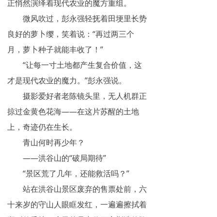
正悄然演绎着现代农业的魔方重组。
微风吹过，彭永强轻抚着田埂里长势
良好的萝卜缨，笑着说：“再过两三个
月，萝卜种子就能丰收了！”
“让每一寸土地都产生复合价值，这
才是现代农业的魔力。”彭永强说。
摄影爱好者老陈镜头里，无人机群正
掠过金黄色花海——在这片苏醒的土地
上，奇迹仍在生长。
青山何时再少年？
——洪谷山的“破局期待”
“景区荒了几年，还能救活吗？”
站在洪谷山景区废弃的售票处前，六
十来岁的守山人眼眶发红，一遍遍擦拭着