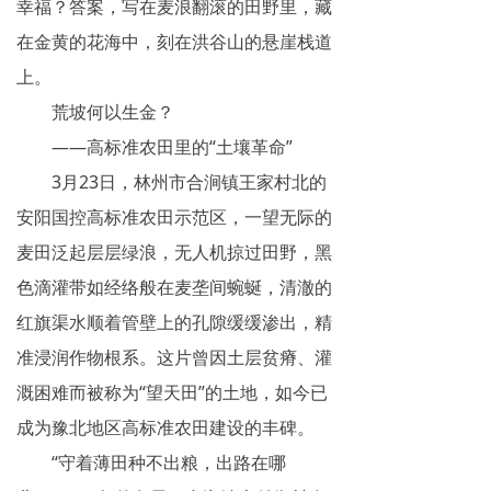
幸福？答案，写在麦浪翻滚的田野里，藏
在金黄的花海中，刻在洪谷山的悬崖栈道
上。
荒坡何以生金？
——高标准农田里的“土壤革命”
3月23日，林州市合涧镇王家村北的
安阳国控高标准农田示范区，一望无际的
麦田泛起层层绿浪，无人机掠过田野，黑
色滴灌带如经络般在麦垄间蜿蜒，清澈的
红旗渠水顺着管壁上的孔隙缓缓渗出，精
准浸润作物根系。这片曾因土层贫瘠、灌
溉困难而被称为“望天田”的土地，如今已
成为豫北地区高标准农田建设的丰碑。
“守着薄田种不出粮，出路在哪