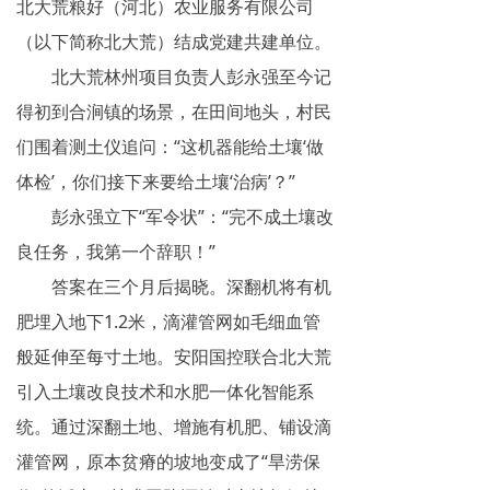
北大荒粮好（河北）农业服务有限公司
（以下简称北大荒）结成党建共建单位。
北大荒林州项目负责人彭永强至今记
得初到合涧镇的场景，在田间地头，村民
们围着测土仪追问：“这机器能给土壤‘做
体检’，你们接下来要给土壤‘治病’？”
彭永强立下“军令状”：“完不成土壤改
良任务，我第一个辞职！”
答案在三个月后揭晓。深翻机将有机
肥埋入地下1.2米，滴灌管网如毛细血管
般延伸至每寸土地。安阳国控联合北大荒
引入土壤改良技术和水肥一体化智能系
统。通过深翻土地、增施有机肥、铺设滴
灌管网，原本贫瘠的坡地变成了“旱涝保