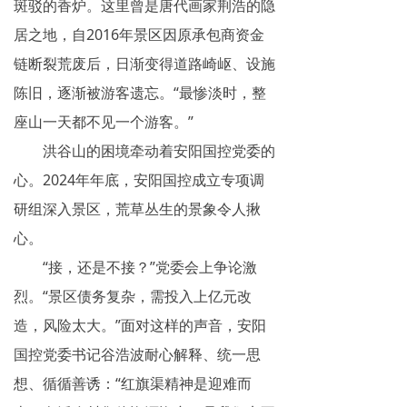
斑驳的香炉。这里曾是唐代画家荆浩的隐
居之地，自2016年景区因原承包商资金
链断裂荒废后，日渐变得道路崎岖、设施
陈旧，逐渐被游客遗忘。“最惨淡时，整
座山一天都不见一个游客。”
洪谷山的困境牵动着安阳国控党委的
心。2024年年底，安阳国控成立专项调
研组深入景区，荒草丛生的景象令人揪
心。
“接，还是不接？”党委会上争论激
烈。“景区债务复杂，需投入上亿元改
造，风险太大。”面对这样的声音，安阳
国控党委书记谷浩波耐心解释、统一思
想、循循善诱：“红旗渠精神是迎难而