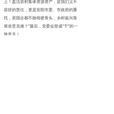
上！盘活农村集体资源资产，是我们义不
容辞的责任，更是安阳市委、市政府的重
托，若国企都不敢啃硬骨头，乡村振兴靠
谁攻坚克难？”最后，党委会形成“干”的一
致意见！
站在新起点，安阳国控党委已绘就洪
谷山2.0版蓝图。
2025年年初，安阳国控启动接洽程
序，组建专业团队与当地相关部门深入对
接，商讨有效盘活洪谷山旅游资源资产，
带动周边乡村旅游经济的方式方法。同
时，频繁往返北京、上海，与相关专业机
构探讨古庙修缮、游乐设施建设、景区基
础设施提升改造等一系列方案……